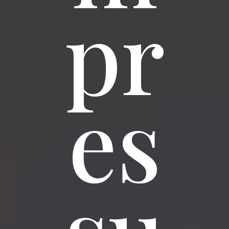
pr
es
su