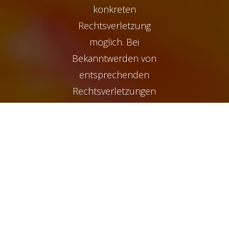
konkreten
Rechtsverletzung
möglich. Bei
Bekanntwerden von
entsprechenden
Rechtsverletzungen
werden wir diese
Inhalte umgehend
entfernen.
HAFTUNG FÜR
LINKS
Unser Angebot
enthält Links zu